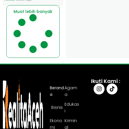
Muat lebih banyak
Ikuti Kami :
Berand
Agam
a
a
Edukas
Bisnis
i
Ekono
Krimin
mi
al