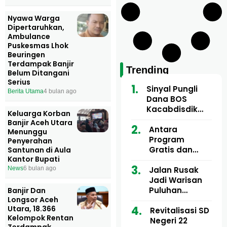
Nyawa Warga
Dipertaruhkan,
Ambulance
Puskesmas Lhok
Beuringen
Terdampak Banjir
Trending
Belum Ditangani
Serius
Sinyal Pungli
Berita Utama
4 bulan ago
Dana BOS
Kacabdisdik
Keluarga Korban
Aceh Utara
Banjir Aceh Utara
Mencuat, 84
Antara
Menunggu
Sekolah Wajib
Program
Penyerahan
Setor
Gratis dan
Santunan di Aula
Kantor Bupati
Dugaan Pungli
Motor Imum
Jalan Rusak
News
6 bulan ago
Gampong, Uji
Jadi Warisan
Nyali APH
Puluhan
Banjir Dan
Longsor Aceh
Bongkar Siapa
Tahun, Mualem
Utara, 18.366
Bermain di
dan Tgk
Revitalisasi SD
Kelompok Rentan
Balik Rp250
Muharuddin
Negeri 22
Terdampak