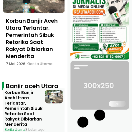
Korban Banjir Aceh
Nyawa Warga
Utara Terlantar,
Dipertaruhkan,
Pemerintah Sibuk
Ambulance
Retorika Saat
Puskesmas Lhok
Rakyat Dibiarkan
Beuringen
Menderita
Terdampak Banjir
Belum Ditangani
7 Mei 2026
Berita Utama
Serius
28 Maret 2026
Berita Utama
Banjir aceh Utara
Korban Banjir
Aceh Utara
Terlantar,
Pemerintah Sibuk
Retorika Saat
Rakyat Dibiarkan
Menderita
Berita Utama
3 bulan ago