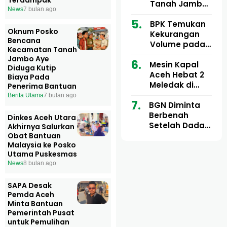
Ribu
Kini Didesak
Tanah Jambo
News
7 bulan ago
Bertindak
Aye Rp1,28
Miliar Tuai
BPK Temukan
Oknum Posko
Sorotan, Publik
Kekurangan
Bencana
Pertanyakan
Volume pada
Kecamatan Tanah
Kesesuaian
Proyek Dinkes
Jambo Aye
Mesin Kapal
Anggaran
Aceh Utara
Diduga Kutip
Aceh Hebat 2
Tahun 2024,
Biaya Pada
Meledak di
Pengembalian
Penerima Bantuan
Pelabuhan
Belum
Berita Utama
7 bulan ago
BGN Diminta
Ulee Lheue, 14
Sepenuhnya
Berbenah
Orang Derita
Tuntas
Dinkes Aceh Utara
Setelah Dadan
Luka Bakar
Akhirnya Salurkan
Hindayana
Obat Bantuan
Malaysia ke Posko
Dicopot
Utama Puskesmas
News
8 bulan ago
SAPA Desak
Pemda Aceh
Minta Bantuan
Pemerintah Pusat
untuk Pemulihan