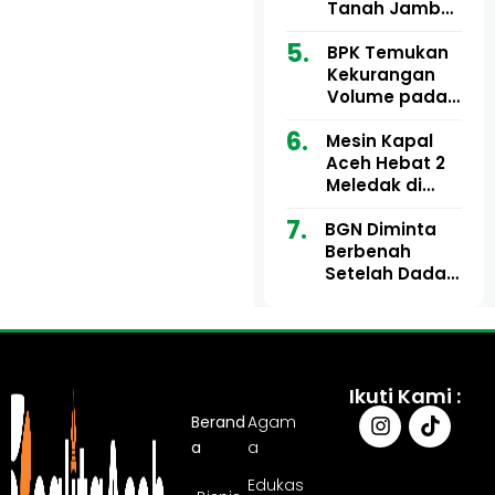
Ribu
Kini Didesak
Tanah Jambo
Bertindak
Aye Rp1,28
Miliar Tuai
BPK Temukan
Sorotan, Publik
Kekurangan
Pertanyakan
Volume pada
Kesesuaian
Proyek Dinkes
Mesin Kapal
Anggaran
Aceh Utara
Aceh Hebat 2
Tahun 2024,
Meledak di
Pengembalian
Pelabuhan
Belum
BGN Diminta
Ulee Lheue, 14
Sepenuhnya
Berbenah
Orang Derita
Tuntas
Setelah Dadan
Luka Bakar
Hindayana
Dicopot
Ikuti Kami :
Berand
Agam
a
a
Edukas