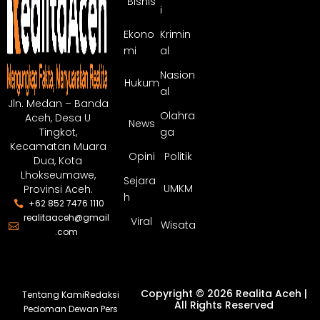
Bisnis
i
Ekono
Krimin
mi
al
Nasion
Hukum
al
Jln. Medan – Banda
Olahra
Aceh, Desa U
News
ga
Tingkot,
Kecamatan Muara
Opini
Politik
Dua, Kota
Lhokseumawe,
Sejara
UMKM
Provinsi Aceh.
h
+62 852 7476 1110
realitaaceh@gmail
Viral
Wisata
.com
Copyright © 2026 Realita Aceh |
Tentang Kami
Redaksi
All Rights Reserved
Pedoman Dewan Pers