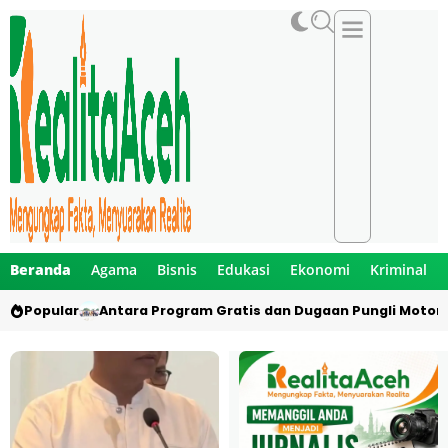
Beranda
Agama
Bisnis
Edukasi
Ekonomi
Kriminal
Popular
Antara Program Gratis dan Dugaan Pungli Motor 