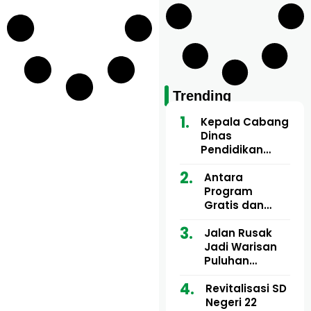
Trending
Kepala Cabang
Dinas
Pendidikan
Wilayah Aceh
Utara Buka
Antara
Pelatihan Deep
Program
Learning serta
Gratis dan
Kecerdasan
Dugaan Pungli
Artifisial bagi
Motor Imum
Jalan Rusak
Guru
Gampong, Uji
Jadi Warisan
Matematika
Nyali APH
Puluhan
Bongkar Siapa
Tahun, Mualem
Bermain di
dan Tgk
Revitalisasi SD
Balik Rp250
Muharuddin
Negeri 22