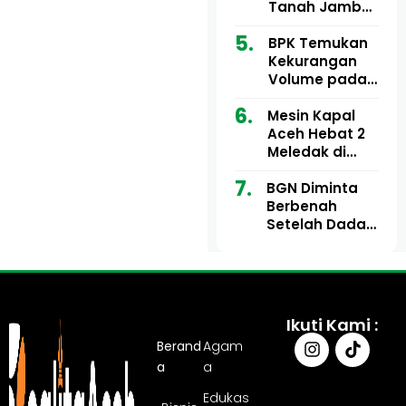
Ribu
Kini Didesak
Tanah Jambo
Bertindak
Aye Rp1,28
Miliar Tuai
BPK Temukan
Sorotan, Publik
Kekurangan
Pertanyakan
Volume pada
Kesesuaian
Proyek Dinkes
Mesin Kapal
Anggaran
Aceh Utara
Aceh Hebat 2
Tahun 2024,
Meledak di
Pengembalian
Pelabuhan
Belum
BGN Diminta
Ulee Lheue, 14
Sepenuhnya
Berbenah
Orang Derita
Tuntas
Setelah Dadan
Luka Bakar
Hindayana
Dicopot
Ikuti Kami :
Berand
Agam
a
a
Edukas