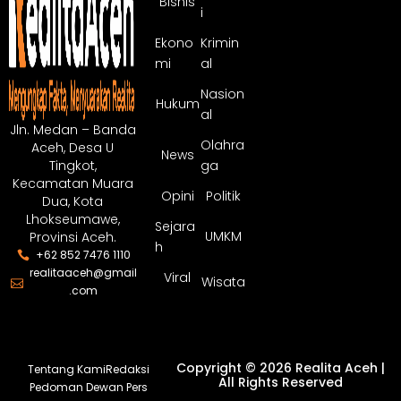
Bisnis
i
Ekono
Krimin
mi
al
Nasion
Hukum
al
Jln. Medan – Banda
Olahra
Aceh, Desa U
News
ga
Tingkot,
Kecamatan Muara
Opini
Politik
Dua, Kota
Lhokseumawe,
Sejara
UMKM
Provinsi Aceh.
h
+62 852 7476 1110
realitaaceh@gmail
Viral
Wisata
.com
Copyright © 2026 Realita Aceh |
Tentang Kami
Redaksi
All Rights Reserved
Pedoman Dewan Pers