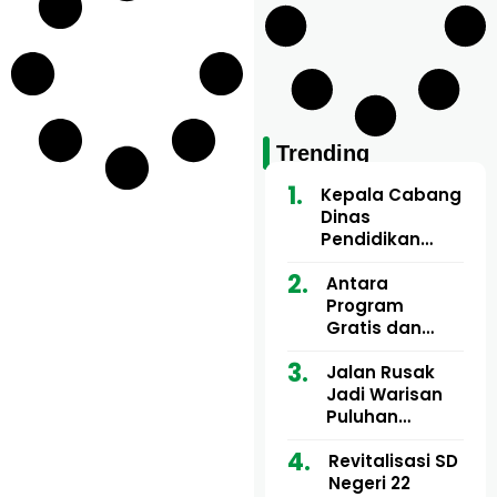
Trending
Kepala Cabang
Dinas
Pendidikan
Wilayah Aceh
Utara Buka
Antara
Pelatihan Deep
Program
Learning serta
Gratis dan
Kecerdasan
Dugaan Pungli
Artifisial bagi
Motor Imum
Jalan Rusak
Guru
Gampong, Uji
Jadi Warisan
Matematika
Nyali APH
Puluhan
Bongkar Siapa
Tahun, Mualem
Bermain di
dan Tgk
Revitalisasi SD
Balik Rp250
Muharuddin
Negeri 22