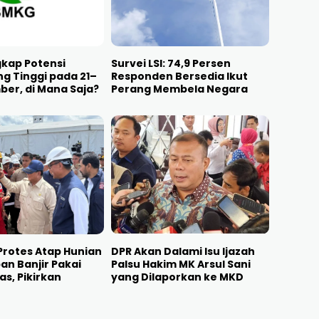
kap Potensi
Survei LSI: 74,9 Persen
g Tinggi pada 21–
Responden Bersedia Ikut
er, di Mana Saja?
Perang Membela Negara
rotes Atap Hunian
DPR Akan Dalami Isu Ijazah
an Banjir Pakai
Palsu Hakim MK Arsul Sani
as, Pikirkan
yang Dilaporkan ke MKD