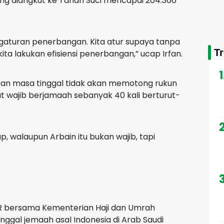
ang diangkut ke Tanah Suci mencapai 204.366
ngaturan penerbangan. Kita atur supaya tanpa
T
a lakukan efisiensi penerbangan,” ucap Irfan.
an masa tinggal tidak akan memotong rukun
lat wajib berjamaah sebanyak 40 kali berturut-
, walaupun Arbain itu bukan wajib, tapi
DPR bersama Kementerian Haji dan Umrah
ggal jemaah asal Indonesia di Arab Saudi