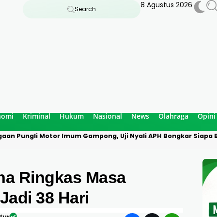
8 Agustus 2026
Search
nomi
Kriminal
Hukum
Nasional
News
Olahraga
Opini
aan Pungli Motor Imum Gampong, Uji Nyali APH Bongkar Siapa B
na Ringkas Masa
 Jadi 38 Hari
tur