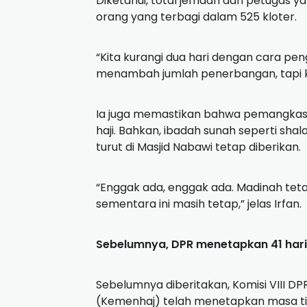
Diketahui, total jemaah dan petugas y
orang yang terbagi dalam 525 kloter.
“Kita kurangi dua hari dengan cara pe
menambah jumlah penerbangan, tapi kit
Ia juga memastikan bahwa pemangkas
haji. Bahkan, ibadah sunah seperti sha
turut di Masjid Nabawi tetap diberikan.
“Enggak ada, enggak ada. Madinah tetap
sementara ini masih tetap,” jelas Irfan.
Sebelumnya, DPR menetapkan 41 hari
Sebelumnya diberitakan, Komisi VIII 
(Kemenhaj) telah menetapkan masa tin