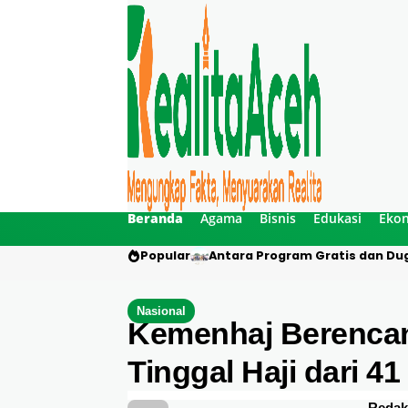
Beranda
Agama
Bisnis
Edukasi
Eko
Popular
Antara Program Gratis dan Dug
Nasional
Kemenhaj Berenca
Tinggal Haji dari 41
Redak