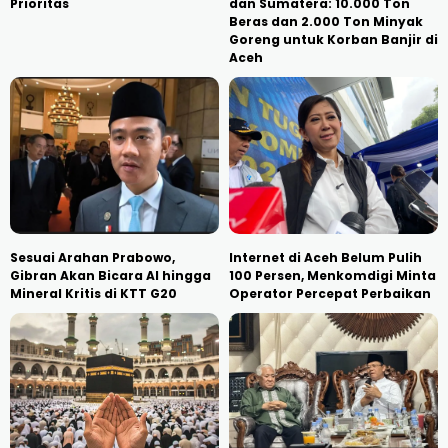
Prioritas
dan Sumatera: 10.000 Ton
Beras dan 2.000 Ton Minyak
Goreng untuk Korban Banjir di
Aceh
Sesuai Arahan Prabowo,
Internet di Aceh Belum Pulih
Gibran Akan Bicara AI hingga
100 Persen, Menkomdigi Minta
Mineral Kritis di KTT G20
Operator Percepat Perbaikan