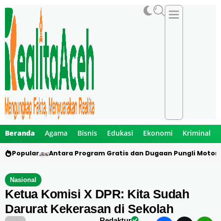
Beranda
Agama
Bisnis
Edukasi
Ekonomi
Kriminal
Popular
Antara Program Gratis dan Dugaan Pungli Motor 
Nasional
Ketua Komisi X DPR: Kita Sudah
Darurat Kekerasan di Sekolah
Redaktur