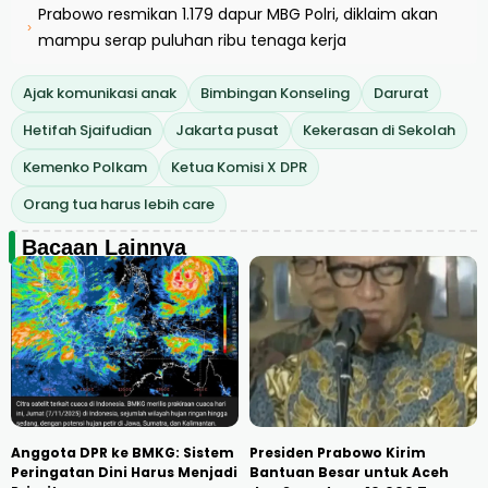
Prabowo resmikan 1.179 dapur MBG Polri, diklaim akan
›
mampu serap puluhan ribu tenaga kerja
Ajak komunikasi anak
Bimbingan Konseling
Darurat
Hetifah Sjaifudian
Jakarta pusat
Kekerasan di Sekolah
Kemenko Polkam
Ketua Komisi X DPR
Orang tua harus lebih care
Bacaan Lainnya
Anggota DPR ke BMKG: Sistem
Presiden Prabowo Kirim
Peringatan Dini Harus Menjadi
Bantuan Besar untuk Aceh