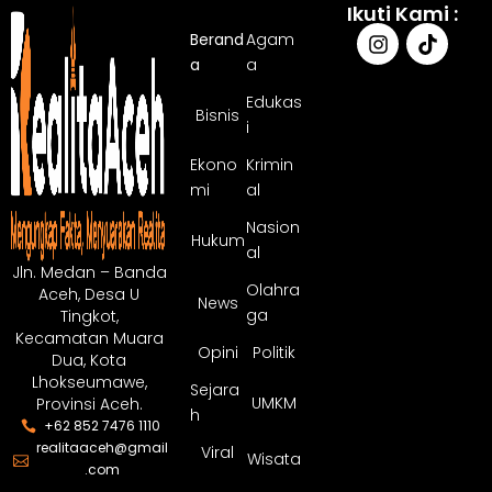
Ikuti Kami :
Berand
Agam
a
a
Edukas
Bisnis
i
Ekono
Krimin
mi
al
Nasion
Hukum
al
Jln. Medan – Banda
Olahra
Aceh, Desa U
News
ga
Tingkot,
Kecamatan Muara
Opini
Politik
Dua, Kota
Lhokseumawe,
Sejara
UMKM
Provinsi Aceh.
h
+62 852 7476 1110
realitaaceh@gmail
Viral
Wisata
.com