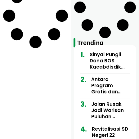
Trending
Sinyal Pungli
Dana BOS
Kacabdisdik
Aceh Utara
Mencuat, 84
Antara
Sekolah Wajib
Program
Setor
Gratis dan
Dugaan Pungli
Motor Imum
Jalan Rusak
Gampong, Uji
Jadi Warisan
Nyali APH
Puluhan
Bongkar Siapa
Tahun, Mualem
Bermain di
dan Tgk
Revitalisasi SD
Balik Rp250
Muharuddin
Negeri 22