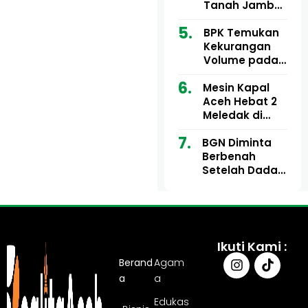
Ribu
Kini Didesak
Tanah Jambo
Bertindak
Aye Rp1,28
Miliar Tuai
BPK Temukan
Sorotan, Publik
Kekurangan
Pertanyakan
Volume pada
Kesesuaian
Proyek Dinkes
Mesin Kapal
Anggaran
Aceh Utara
Aceh Hebat 2
Tahun 2024,
Meledak di
Pengembalian
Pelabuhan
Belum
BGN Diminta
Ulee Lheue, 14
Sepenuhnya
Berbenah
Orang Derita
Tuntas
Setelah Dadan
Luka Bakar
Hindayana
Dicopot
Ikuti Kami :
Berand
Agam
a
a
Edukas