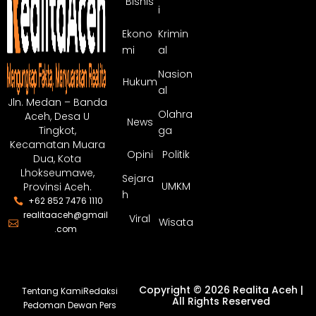
Bisnis
i
Ekono
Krimin
mi
al
Nasion
Hukum
al
Jln. Medan – Banda
Olahra
Aceh, Desa U
News
ga
Tingkot,
Kecamatan Muara
Opini
Politik
Dua, Kota
Lhokseumawe,
Sejara
UMKM
Provinsi Aceh.
h
+62 852 7476 1110
realitaaceh@gmail
Viral
Wisata
.com
Copyright © 2026 Realita Aceh |
Tentang Kami
Redaksi
All Rights Reserved
Pedoman Dewan Pers