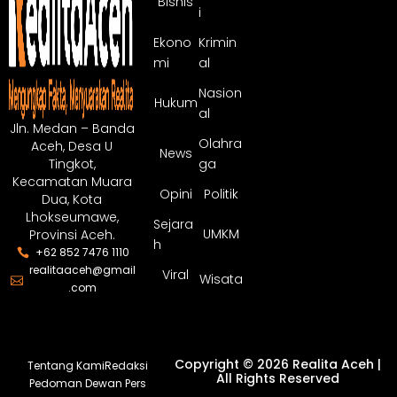
Bisnis
i
Ekono
Krimin
mi
al
Nasion
Hukum
al
Jln. Medan – Banda
Olahra
Aceh, Desa U
News
ga
Tingkot,
Kecamatan Muara
Opini
Politik
Dua, Kota
Lhokseumawe,
Sejara
UMKM
Provinsi Aceh.
h
+62 852 7476 1110
realitaaceh@gmail
Viral
Wisata
.com
Copyright © 2026 Realita Aceh |
Tentang Kami
Redaksi
All Rights Reserved
Pedoman Dewan Pers