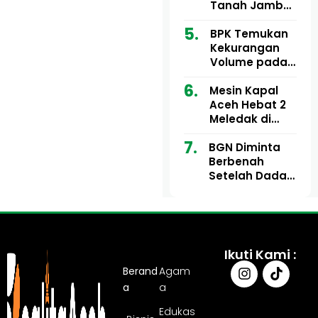
Ribu
Kini Didesak
Tanah Jambo
Bertindak
Aye Rp1,28
Miliar Tuai
BPK Temukan
Sorotan, Publik
Kekurangan
Pertanyakan
Volume pada
Kesesuaian
Proyek Dinkes
Mesin Kapal
Anggaran
Aceh Utara
Aceh Hebat 2
Tahun 2024,
Meledak di
Pengembalian
Pelabuhan
Belum
BGN Diminta
Ulee Lheue, 14
Sepenuhnya
Berbenah
Orang Derita
Tuntas
Setelah Dadan
Luka Bakar
Hindayana
Dicopot
Ikuti Kami :
Berand
Agam
a
a
Edukas