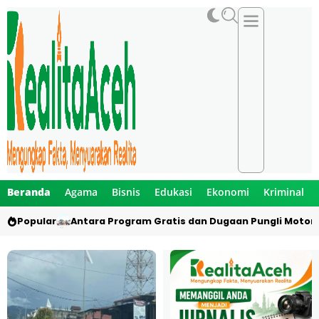
Beranda
Agama
Bisnis
Edukasi
Ekonomi
Kriminal
Popular
Antara Program Gratis dan Dugaan Pungli Motor 