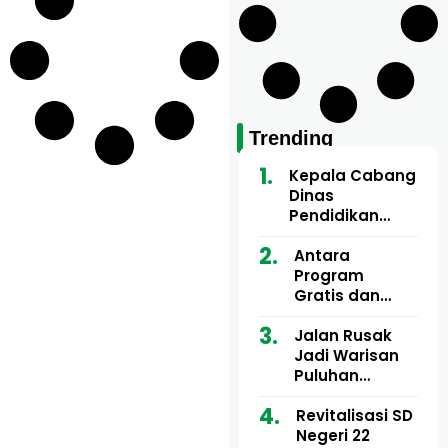
Trending
Kepala Cabang
Dinas
Pendidikan
Wilayah Aceh
Utara Buka
Antara
Pelatihan Deep
Program
Learning serta
Gratis dan
Kecerdasan
Dugaan Pungli
Artifisial bagi
Motor Imum
Jalan Rusak
Guru
Gampong, Uji
Jadi Warisan
Matematika
Nyali APH
Puluhan
Bongkar Siapa
Tahun, Mualem
Bermain di
dan Tgk
Revitalisasi SD
Balik Rp250
Muharuddin
Negeri 22