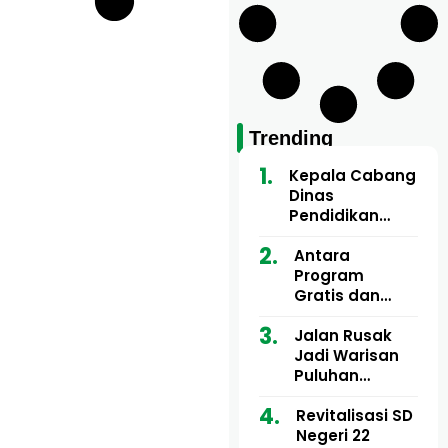
Trending
Kepala Cabang
Dinas
Pendidikan
Wilayah Aceh
Utara Buka
Antara
Pelatihan Deep
Program
Learning serta
Gratis dan
Kecerdasan
Dugaan Pungli
Artifisial bagi
Motor Imum
Jalan Rusak
Guru
Gampong, Uji
Jadi Warisan
Matematika
Nyali APH
Puluhan
Bongkar Siapa
Tahun, Mualem
Bermain di
dan Tgk
Revitalisasi SD
Balik Rp250
Muharuddin
Negeri 22