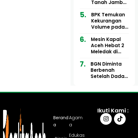
Ribu
Kini Didesak
Tanah Jambo
Bertindak
Aye Rp1,28
Miliar Tuai
BPK Temukan
Sorotan, Publik
Kekurangan
Pertanyakan
Volume pada
Kesesuaian
Proyek Dinkes
Mesin Kapal
Anggaran
Aceh Utara
Aceh Hebat 2
Tahun 2024,
Meledak di
Pengembalian
Pelabuhan
Belum
BGN Diminta
Ulee Lheue, 14
Sepenuhnya
Berbenah
Orang Derita
Tuntas
Setelah Dadan
Luka Bakar
Hindayana
Dicopot
Ikuti Kami :
Berand
Agam
a
a
Edukas