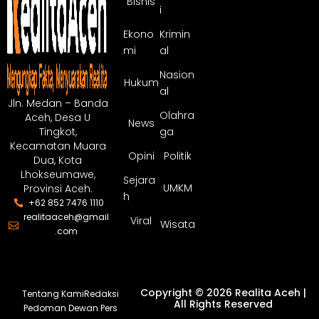
Bisnis
i
Ekono
Krimin
mi
al
Nasion
Hukum
al
Jln. Medan – Banda
Olahra
Aceh, Desa U
News
ga
Tingkot,
Kecamatan Muara
Opini
Politik
Dua, Kota
Lhokseumawe,
Sejara
UMKM
Provinsi Aceh.
h
+62 852 7476 1110
realitaaceh@gmail
Viral
Wisata
.com
Copyright © 2026 Realita Aceh |
Tentang Kami
Redaksi
All Rights Reserved
Pedoman Dewan Pers