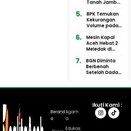
Ribu
Kini Didesak
Tanah Jambo
Bertindak
Aye Rp1,28
Miliar Tuai
BPK Temukan
Sorotan, Publik
Kekurangan
Pertanyakan
Volume pada
Kesesuaian
Proyek Dinkes
Mesin Kapal
Anggaran
Aceh Utara
Aceh Hebat 2
Tahun 2024,
Meledak di
Pengembalian
Pelabuhan
Belum
BGN Diminta
Ulee Lheue, 14
Sepenuhnya
Berbenah
Orang Derita
Tuntas
Setelah Dadan
Luka Bakar
Hindayana
Dicopot
Ikuti Kami :
Berand
Agam
a
a
Edukas