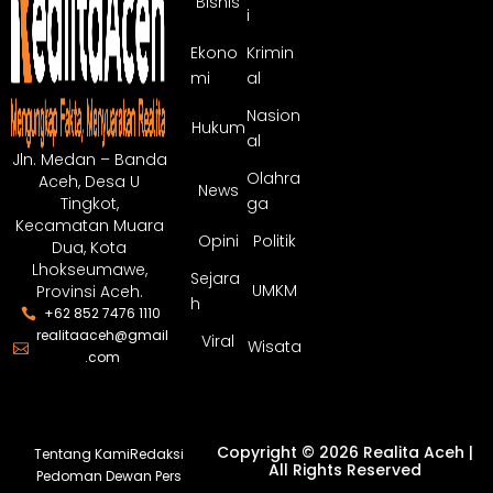
Bisnis
i
Ekono
Krimin
mi
al
Nasion
Hukum
al
Jln. Medan – Banda
Olahra
Aceh, Desa U
News
ga
Tingkot,
Kecamatan Muara
Opini
Politik
Dua, Kota
Lhokseumawe,
Sejara
UMKM
Provinsi Aceh.
h
+62 852 7476 1110
realitaaceh@gmail
Viral
Wisata
.com
Copyright © 2026 Realita Aceh |
Tentang Kami
Redaksi
All Rights Reserved
Pedoman Dewan Pers