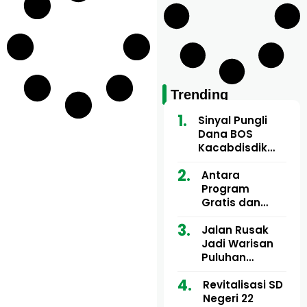
Trending
Sinyal Pungli
Dana BOS
Kacabdisdik
Aceh Utara
Mencuat, 84
Antara
Sekolah Wajib
Program
Setor
Gratis dan
Dugaan Pungli
Motor Imum
Jalan Rusak
Gampong, Uji
Jadi Warisan
Nyali APH
Puluhan
Bongkar Siapa
Tahun, Mualem
Bermain di
dan Tgk
Revitalisasi SD
Balik Rp250
Muharuddin
Negeri 22