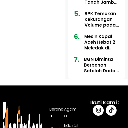
Ribu
Kini Didesak
Tanah Jambo
Bertindak
Aye Rp1,28
Miliar Tuai
BPK Temukan
Sorotan, Publik
Kekurangan
Pertanyakan
Volume pada
Kesesuaian
Proyek Dinkes
Mesin Kapal
Anggaran
Aceh Utara
Aceh Hebat 2
Tahun 2024,
Meledak di
Pengembalian
Pelabuhan
Belum
BGN Diminta
Ulee Lheue, 14
Sepenuhnya
Berbenah
Orang Derita
Tuntas
Setelah Dadan
Luka Bakar
Hindayana
Dicopot
Ikuti Kami :
Berand
Agam
a
a
Edukas