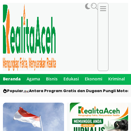
Beranda
Agama
Bisnis
Edukasi
Ekonomi
Kriminal
Popular
Antara Program Gratis dan Dugaan Pungli Motor 