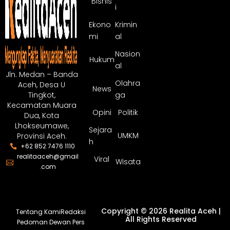
Bisnis
i
Ekono
Krimin
mi
al
Nasion
Hukum
al
Jln. Medan – Banda
Olahra
Aceh, Desa U
News
ga
Tingkot,
Kecamatan Muara
Opini
Politik
Dua, Kota
Lhokseumawe,
Sejara
UMKM
Provinsi Aceh.
h
+62 852 7476 1110
realitaaceh@gmail
Viral
Wisata
.com
Copyright © 2026 Realita Aceh |
Tentang Kami
Redaksi
All Rights Reserved
Pedoman Dewan Pers