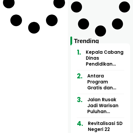
Trending
Kepala Cabang
Dinas
Pendidikan
Wilayah Aceh
Utara Buka
Antara
Pelatihan Deep
Program
Learning serta
Gratis dan
Kecerdasan
Dugaan Pungli
Artifisial bagi
Motor Imum
Jalan Rusak
Guru
Gampong, Uji
Jadi Warisan
Matematika
Nyali APH
Puluhan
Bongkar Siapa
Tahun, Mualem
Bermain di
dan Tgk
Revitalisasi SD
Balik Rp250
Muharuddin
Negeri 22