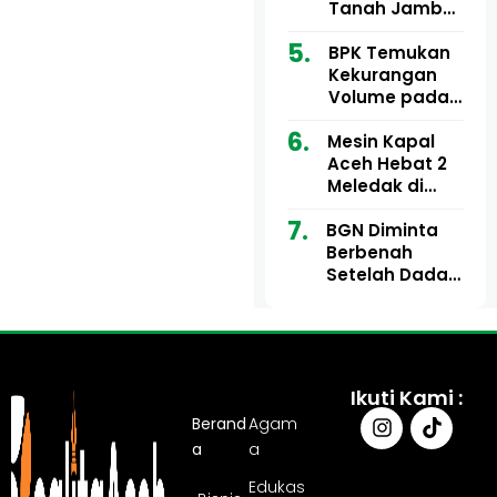
Ribu
Kini Didesak
Tanah Jambo
Bertindak
Aye Rp1,28
Miliar Tuai
BPK Temukan
Sorotan, Publik
Kekurangan
Pertanyakan
Volume pada
Kesesuaian
Proyek Dinkes
Mesin Kapal
Anggaran
Aceh Utara
Aceh Hebat 2
Tahun 2024,
Meledak di
Pengembalian
Pelabuhan
Belum
BGN Diminta
Ulee Lheue, 14
Sepenuhnya
Berbenah
Orang Derita
Tuntas
Setelah Dadan
Luka Bakar
Hindayana
Dicopot
Ikuti Kami :
Berand
Agam
a
a
Edukas