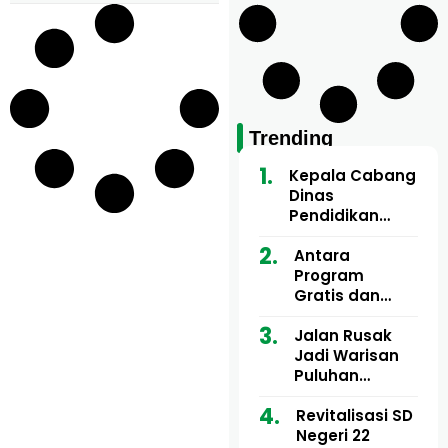
Trending
Kepala Cabang
Dinas
Pendidikan
Wilayah Aceh
Utara Buka
Antara
Pelatihan Deep
Program
Learning serta
Gratis dan
Kecerdasan
Dugaan Pungli
Artifisial bagi
Motor Imum
Jalan Rusak
Guru
Gampong, Uji
Jadi Warisan
Matematika
Nyali APH
Puluhan
Bongkar Siapa
Tahun, Mualem
Bermain di
dan Tgk
Revitalisasi SD
Balik Rp250
Muharuddin
Negeri 22