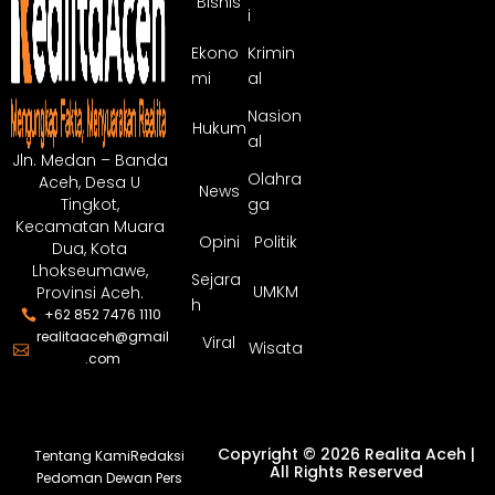
Bisnis
i
Ekono
Krimin
mi
al
Nasion
Hukum
al
Jln. Medan – Banda
Olahra
Aceh, Desa U
News
ga
Tingkot,
Kecamatan Muara
Opini
Politik
Dua, Kota
Lhokseumawe,
Sejara
UMKM
Provinsi Aceh.
h
+62 852 7476 1110
realitaaceh@gmail
Viral
Wisata
.com
Copyright © 2026 Realita Aceh |
Tentang Kami
Redaksi
All Rights Reserved
Pedoman Dewan Pers