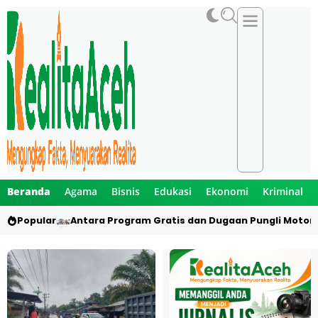
Beranda
Agama
Bisnis
Edukasi
Ekonomi
Kriminal
Popular
Antara Program Gratis dan Dugaan Pungli Motor 