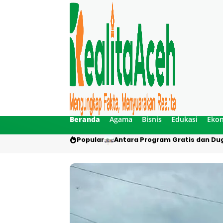
Beranda
Agama
Bisnis
Edukasi
Eko
Popular
Antara Program Gratis dan Dug