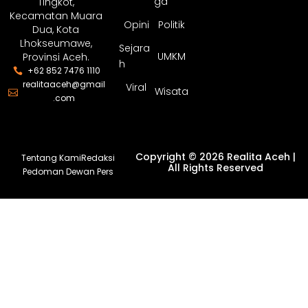
Bisnis
i
Ekono
Krimin
mi
al
Nasion
Hukum
al
Jln. Medan – Banda
Olahra
Aceh, Desa U
News
ga
Tingkot,
Kecamatan Muara
Opini
Politik
Dua, Kota
Lhokseumawe,
Sejara
UMKM
Provinsi Aceh.
h
+62 852 7476 1110
realitaaceh@gmail
Viral
Wisata
.com
Copyright © 2026 Realita Aceh |
Tentang Kami
Redaksi
All Rights Reserved
Pedoman Dewan Pers