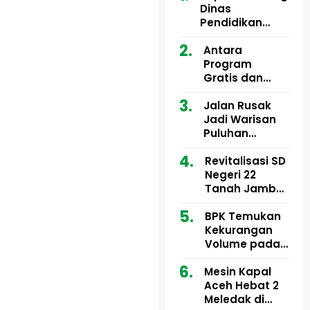
Trending
Kepala Cabang
Dinas
Pendidikan
Wilayah Aceh
Utara Buka
Antara
Pelatihan Deep
Program
Learning serta
Gratis dan
Kecerdasan
Dugaan Pungli
Artifisial bagi
Motor Imum
Jalan Rusak
Guru
Gampong, Uji
Jadi Warisan
Matematika
Nyali APH
Puluhan
Bongkar Siapa
Tahun, Mualem
Bermain di
dan Tgk
Revitalisasi SD
Balik Rp250
Muharuddin
Negeri 22