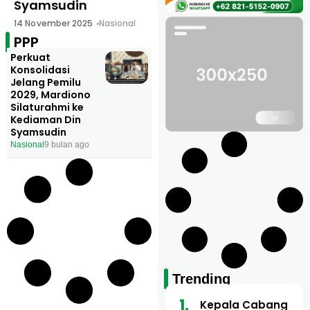
Perkuat Konsolidasi
Jelang Pemilu 2029,
Mardiono
Silaturahmi ke
Kediaman Din
Syamsudin
14 November 2025
Nasional
PPP
Perkuat
Konsolidasi
Jelang Pemilu
2029, Mardiono
Silaturahmi ke
Kediaman Din
Syamsudin
Nasional
9 bulan ago