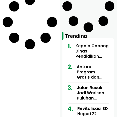
Trending
Kepala Cabang
Dinas
Pendidikan
Wilayah Aceh
Utara Buka
Antara
Pelatihan Deep
Program
Learning serta
Gratis dan
Kecerdasan
Dugaan Pungli
Artifisial bagi
Motor Imum
Jalan Rusak
Guru
Gampong, Uji
Jadi Warisan
Matematika
Nyali APH
Puluhan
Bongkar Siapa
Tahun, Mualem
Bermain di
dan Tgk
Revitalisasi SD
Balik Rp250
Muharuddin
Negeri 22