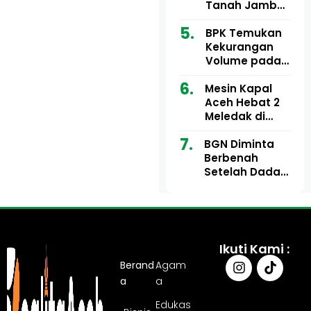
Ribu
Kini Didesak
Tanah Jambo
Bertindak
Aye Rp1,28
Miliar Tuai
BPK Temukan
Sorotan, Publik
Kekurangan
Pertanyakan
Volume pada
Kesesuaian
Proyek Dinkes
Mesin Kapal
Anggaran
Aceh Utara
Aceh Hebat 2
Tahun 2024,
Meledak di
Pengembalian
Pelabuhan
Belum
BGN Diminta
Ulee Lheue, 14
Sepenuhnya
Berbenah
Orang Derita
Tuntas
Setelah Dadan
Luka Bakar
Hindayana
Dicopot
Ikuti Kami :
Berand
Agam
a
a
Edukas