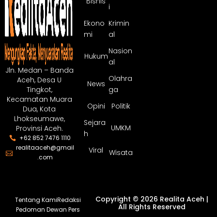
Bisnis
i
Ekono
Krimin
mi
al
Nasion
Hukum
al
Jln. Medan – Banda
Olahra
Aceh, Desa U
News
ga
Tingkot,
Kecamatan Muara
Opini
Politik
Dua, Kota
Lhokseumawe,
Sejara
UMKM
Provinsi Aceh.
h
+62 852 7476 1110
realitaaceh@gmail
Viral
Wisata
.com
Copyright © 2026 Realita Aceh |
Tentang Kami
Redaksi
All Rights Reserved
Pedoman Dewan Pers