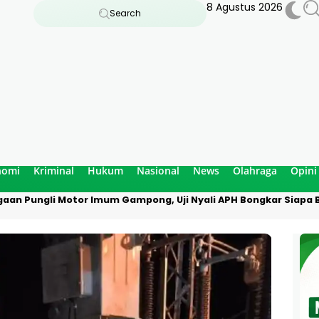
8 Agustus 2026
Search
nomi
Kriminal
Hukum
Nasional
News
Olahraga
Opini
aan Pungli Motor Imum Gampong, Uji Nyali APH Bongkar Siapa B