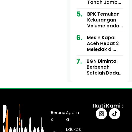
Ribu
Kini Didesak
Tanah Jambo
Bertindak
Aye Rp1,28
Miliar Tuai
BPK Temukan
Sorotan, Publik
Kekurangan
Pertanyakan
Volume pada
Kesesuaian
Proyek Dinkes
Mesin Kapal
Anggaran
Aceh Utara
Aceh Hebat 2
Tahun 2024,
Meledak di
Pengembalian
Pelabuhan
Belum
BGN Diminta
Ulee Lheue, 14
Sepenuhnya
Berbenah
Orang Derita
Tuntas
Setelah Dadan
Luka Bakar
Hindayana
Dicopot
Ikuti Kami :
Berand
Agam
a
a
Edukas