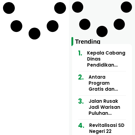
Trending
Kepala Cabang
Dinas
Pendidikan
Wilayah Aceh
Utara Buka
Antara
Pelatihan Deep
Program
Learning serta
Gratis dan
Kecerdasan
Dugaan Pungli
Artifisial bagi
Motor Imum
Jalan Rusak
Guru
Gampong, Uji
Jadi Warisan
Matematika
Nyali APH
Puluhan
Bongkar Siapa
Tahun, Mualem
Bermain di
dan Tgk
Revitalisasi SD
Balik Rp250
Muharuddin
Negeri 22