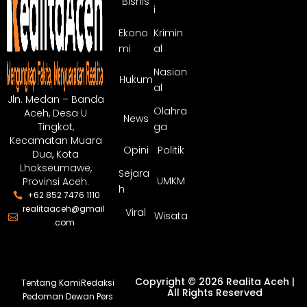
Bisnis
i
Ekono
Krimin
mi
al
Nasion
Hukum
al
Jln. Medan – Banda
Olahra
Aceh, Desa U
News
ga
Tingkot,
Kecamatan Muara
Opini
Politik
Dua, Kota
Lhokseumawe,
Sejara
UMKM
Provinsi Aceh.
h
+62 852 7476 1110
realitaaceh@gmail
Viral
Wisata
.com
Copyright © 2026 Realita Aceh |
Tentang Kami
Redaksi
All Rights Reserved
Pedoman Dewan Pers