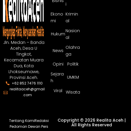
Bisnis
i
Ekono
Krimin
mi
al
Nasion
Hukum
al
Jln. Medan – Banda
Olahra
Aceh, Desa U
News
ga
Tingkot,
Kecamatan Muara
Opini
Politik
Dua, Kota
Lhokseumawe,
Sejara
UMKM
Provinsi Aceh.
h
+62 852 7476 1110
realitaaceh@gmail
Viral
Wisata
.com
Copyright © 2026 Realita Aceh |
Tentang Kami
Redaksi
All Rights Reserved
Pedoman Dewan Pers