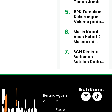
Ribu
Kini Didesak
Tanah Jambo
Bertindak
Aye Rp1,28
Miliar Tuai
BPK Temukan
Sorotan, Publik
Kekurangan
Pertanyakan
Volume pada
Kesesuaian
Proyek Dinkes
Mesin Kapal
Anggaran
Aceh Utara
Aceh Hebat 2
Tahun 2024,
Meledak di
Pengembalian
Pelabuhan
Belum
BGN Diminta
Ulee Lheue, 14
Sepenuhnya
Berbenah
Orang Derita
Tuntas
Setelah Dadan
Luka Bakar
Hindayana
Dicopot
Ikuti Kami :
Berand
Agam
a
a
Edukas