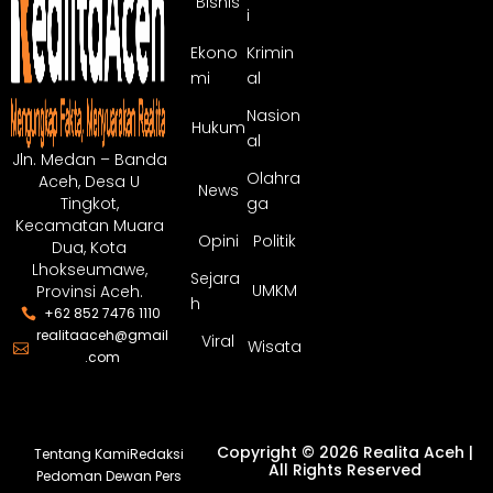
Bisnis
i
Ekono
Krimin
mi
al
Nasion
Hukum
al
Jln. Medan – Banda
Olahra
Aceh, Desa U
News
ga
Tingkot,
Kecamatan Muara
Opini
Politik
Dua, Kota
Lhokseumawe,
Sejara
UMKM
Provinsi Aceh.
h
+62 852 7476 1110
realitaaceh@gmail
Viral
Wisata
.com
Copyright © 2026 Realita Aceh |
Tentang Kami
Redaksi
All Rights Reserved
Pedoman Dewan Pers