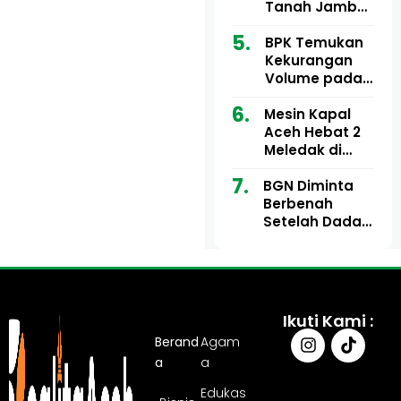
Ribu
Kini Didesak
Tanah Jambo
Bertindak
Aye Rp1,28
Miliar Tuai
BPK Temukan
Sorotan, Publik
Kekurangan
Pertanyakan
Volume pada
Kesesuaian
Proyek Dinkes
Mesin Kapal
Anggaran
Aceh Utara
Aceh Hebat 2
Tahun 2024,
Meledak di
Pengembalian
Pelabuhan
Belum
BGN Diminta
Ulee Lheue, 14
Sepenuhnya
Berbenah
Orang Derita
Tuntas
Setelah Dadan
Luka Bakar
Hindayana
Dicopot
Ikuti Kami :
Berand
Agam
a
a
Edukas