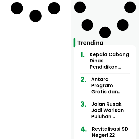
Trending
Kepala Cabang
Dinas
Pendidikan
Wilayah Aceh
Utara Buka
Antara
Pelatihan Deep
Program
Learning serta
Gratis dan
Kecerdasan
Dugaan Pungli
Artifisial bagi
Motor Imum
Jalan Rusak
Guru
Gampong, Uji
Jadi Warisan
Matematika
Nyali APH
Puluhan
Bongkar Siapa
Tahun, Mualem
Bermain di
dan Tgk
Revitalisasi SD
Balik Rp250
Muharuddin
Negeri 22