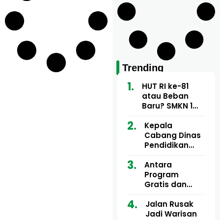
Trending
HUT RI ke-81
atau Beban
Baru? SMKN 1
Baktiya Diduga
Tarik Iuran
Kepala
hingga Rp150
Cabang Dinas
Ribu dari Guru
Pendidikan
dan Tendik
Wilayah Aceh
Utara Buka
Antara
Pelatihan Deep
Program
Learning serta
Gratis dan
Kecerdasan
Dugaan Pungli
Artifisial bagi
Motor Imum
Jalan Rusak
Guru
Gampong, Uji
Jadi Warisan