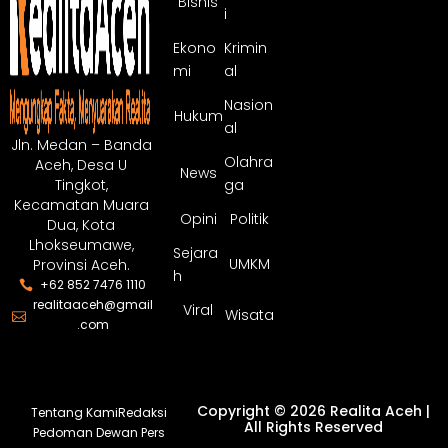
Bisnis
i
Ekono
Krimin
mi
al
Nasion
Hukum
al
Jln. Medan – Banda
Olahra
Aceh, Desa U
News
ga
Tingkot,
Kecamatan Muara
Opini
Politik
Dua, Kota
Lhokseumawe,
Sejara
UMKM
Provinsi Aceh.
h
+62 852 7476 1110
realitaaceh@gmail
Viral
Wisata
.com
Copyright © 2026 Realita Aceh |
Tentang Kami
Redaksi
All Rights Reserved
Pedoman Dewan Pers