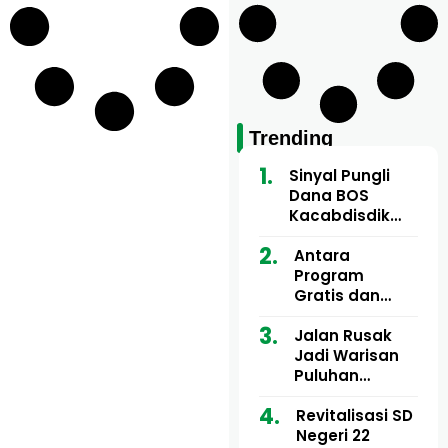
Trending
Sinyal Pungli
Dana BOS
Kacabdisdik
Aceh Utara
Mencuat, 84
Antara
Sekolah Wajib
Program
Setor
Gratis dan
Dugaan Pungli
Motor Imum
Jalan Rusak
Gampong, Uji
Jadi Warisan
Nyali APH
Puluhan
Bongkar Siapa
Tahun, Mualem
Bermain di
dan Tgk
Revitalisasi SD
Balik Rp250
Muharuddin
Negeri 22