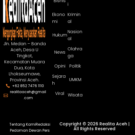
Bisnis
i
Ekono
Krimin
mi
al
Nasion
Hukum
al
Jln. Medan – Banda
Olahra
Aceh, Desa U
News
ga
Tingkot,
Kecamatan Muara
Opini
Politik
Dua, Kota
Lhokseumawe,
Sejara
UMKM
Provinsi Aceh.
h
+62 852 7476 1110
realitaaceh@gmail
Viral
Wisata
.com
Copyright © 2026 Realita Aceh |
Tentang Kami
Redaksi
All Rights Reserved
Pedoman Dewan Pers