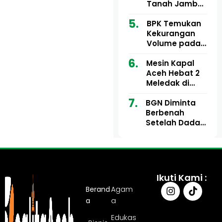
Ribu
Kini Didesak
Tanah Jambo
Bertindak
Aye Rp1,28
Miliar Tuai
BPK Temukan
Sorotan, Publik
Kekurangan
Pertanyakan
Volume pada
Kesesuaian
Proyek Dinkes
Mesin Kapal
Anggaran
Aceh Utara
Aceh Hebat 2
Tahun 2024,
Meledak di
Pengembalian
Pelabuhan
Belum
BGN Diminta
Ulee Lheue, 14
Sepenuhnya
Berbenah
Orang Derita
Tuntas
Setelah Dadan
Luka Bakar
Hindayana
Dicopot
Ikuti Kami :
Berand
Agam
a
a
Edukas