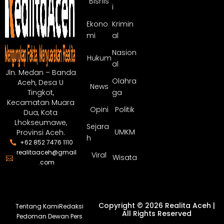
Bisnis
i
Ekono
Krimin
mi
al
Nasion
Hukum
al
Jln. Medan – Banda
Olahra
Aceh, Desa U
News
ga
Tingkot,
Kecamatan Muara
Opini
Politik
Dua, Kota
Lhokseumawe,
Sejara
UMKM
Provinsi Aceh.
h
+62 852 7476 1110
realitaaceh@gmail
Viral
Wisata
.com
Copyright © 2026 Realita Aceh |
Tentang Kami
Redaksi
All Rights Reserved
Pedoman Dewan Pers