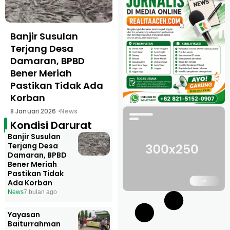
Banjir Susulan
Yayasan
Terjang Desa
Baiturrahman
Damaran, BPBD
Peduli Umat
Bener Meriah
Salurkan Bantuan
Pastikan Tidak Ada
Korban Banjir Aceh
Korban
Utara
8 Januari 2026
News
28 Desember 2025
News
Kondisi Darurat
Banjir Susulan
Terjang Desa
Damaran, BPBD
Bener Meriah
Pastikan Tidak
Ada Korban
News
7 bulan ago
Yayasan
Baiturrahman