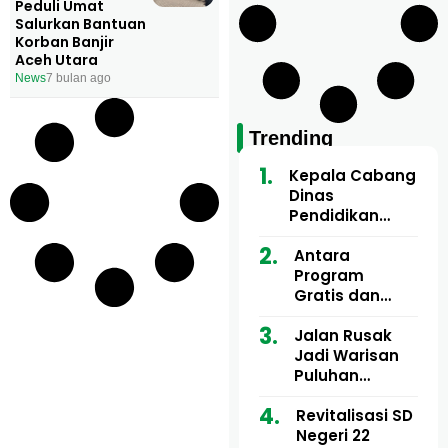
Peduli Umat
Salurkan Bantuan
Korban Banjir
Aceh Utara
News
7 bulan ago
Trending
Kepala Cabang
Dinas
Pendidikan
Wilayah Aceh
Utara Buka
Antara
Pelatihan Deep
Program
Learning serta
Gratis dan
Kecerdasan
Dugaan Pungli
Artifisial bagi
Motor Imum
Jalan Rusak
Guru
Gampong, Uji
Jadi Warisan
Matematika
Nyali APH
Puluhan
Bongkar Siapa
Tahun, Mualem
Bermain di
dan Tgk
Revitalisasi SD
Balik Rp250
Muharuddin
Negeri 22