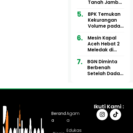
Ribu
Kini Didesak
Tanah Jambo
Bertindak
Aye Rp1,28
Miliar Tuai
BPK Temukan
Sorotan, Publik
Kekurangan
Pertanyakan
Volume pada
Kesesuaian
Proyek Dinkes
Mesin Kapal
Anggaran
Aceh Utara
Aceh Hebat 2
Tahun 2024,
Meledak di
Pengembalian
Pelabuhan
Belum
BGN Diminta
Ulee Lheue, 14
Sepenuhnya
Berbenah
Orang Derita
Tuntas
Setelah Dadan
Luka Bakar
Hindayana
Dicopot
Ikuti Kami :
Berand
Agam
a
a
Edukas