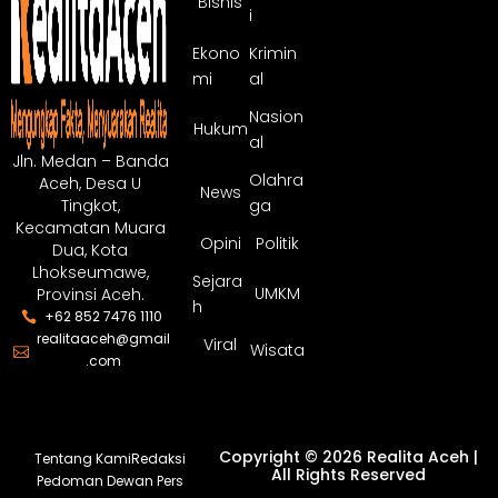
Bisnis
i
Ekono
Krimin
mi
al
Nasion
Hukum
al
Jln. Medan – Banda
Olahra
Aceh, Desa U
News
ga
Tingkot,
Kecamatan Muara
Opini
Politik
Dua, Kota
Lhokseumawe,
Sejara
UMKM
Provinsi Aceh.
h
+62 852 7476 1110
realitaaceh@gmail
Viral
Wisata
.com
Copyright © 2026 Realita Aceh |
Tentang Kami
Redaksi
All Rights Reserved
Pedoman Dewan Pers