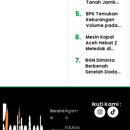
Ribu
Kini Didesak
Tanah Jambo
Bertindak
Aye Rp1,28
Miliar Tuai
BPK Temukan
Sorotan, Publik
Kekurangan
Pertanyakan
Volume pada
Kesesuaian
Proyek Dinkes
Mesin Kapal
Anggaran
Aceh Utara
Aceh Hebat 2
Tahun 2024,
Meledak di
Pengembalian
Pelabuhan
Belum
BGN Diminta
Ulee Lheue, 14
Sepenuhnya
Berbenah
Orang Derita
Tuntas
Setelah Dadan
Luka Bakar
Hindayana
Dicopot
Ikuti Kami :
Berand
Agam
a
a
Edukas