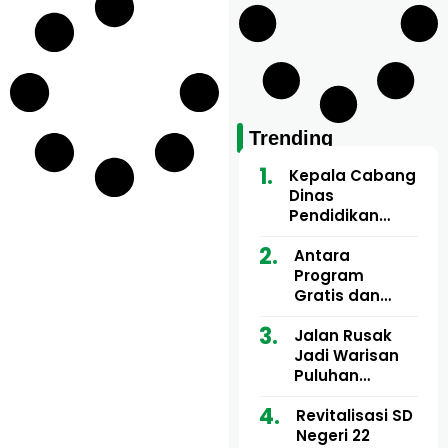
Trending
Kepala Cabang
Dinas
Pendidikan
Wilayah Aceh
Utara Buka
Antara
Pelatihan Deep
Program
Learning serta
Gratis dan
Kecerdasan
Dugaan Pungli
Artifisial bagi
Motor Imum
Jalan Rusak
Guru
Gampong, Uji
Jadi Warisan
Matematika
Nyali APH
Puluhan
Bongkar Siapa
Tahun, Mualem
Bermain di
dan Tgk
Revitalisasi SD
Balik Rp250
Muharuddin
Negeri 22