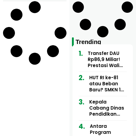
Trending
Transfer DAU
Rp86,9 Miliar!
Prestasi Wali
Kota Sayuti
atau “Top Up”
HUT RI ke-81
Kekurangan
atau Beban
Fiskal Daerah?
Baru? SMKN 1
Baktiya Diduga
Tarik Iuran
Kepala
hingga Rp150
Cabang Dinas
Ribu dari Guru
Pendidikan
dan Tendik
Wilayah Aceh
Utara Buka
Antara
Pelatihan Deep
Program