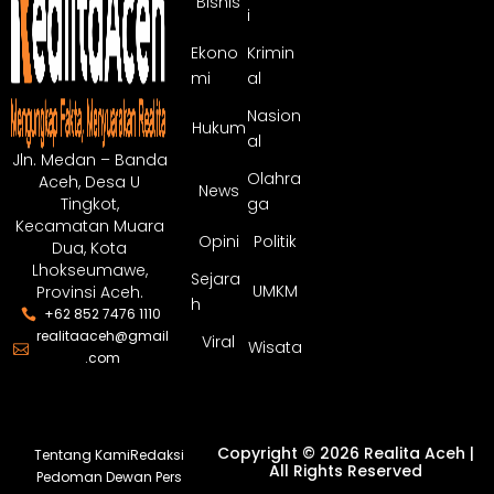
Bisnis
i
Ekono
Krimin
mi
al
Nasion
Hukum
al
Jln. Medan – Banda
Olahra
Aceh, Desa U
News
ga
Tingkot,
Kecamatan Muara
Opini
Politik
Dua, Kota
Lhokseumawe,
Sejara
UMKM
Provinsi Aceh.
h
+62 852 7476 1110
realitaaceh@gmail
Viral
Wisata
.com
Copyright © 2026 Realita Aceh |
Tentang Kami
Redaksi
All Rights Reserved
Pedoman Dewan Pers