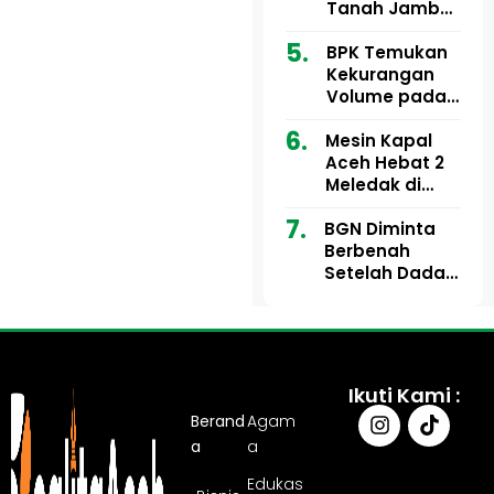
Ribu
Kini Didesak
Tanah Jambo
Bertindak
Aye Rp1,28
Miliar Tuai
BPK Temukan
Sorotan, Publik
Kekurangan
Pertanyakan
Volume pada
Kesesuaian
Proyek Dinkes
Mesin Kapal
Anggaran
Aceh Utara
Aceh Hebat 2
Tahun 2024,
Meledak di
Pengembalian
Pelabuhan
Belum
BGN Diminta
Ulee Lheue, 14
Sepenuhnya
Berbenah
Orang Derita
Tuntas
Setelah Dadan
Luka Bakar
Hindayana
Dicopot
Ikuti Kami :
Berand
Agam
a
a
Edukas