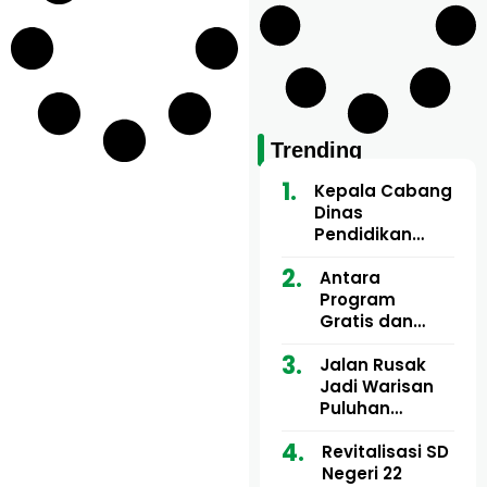
Trending
Kepala Cabang
Dinas
Pendidikan
Wilayah Aceh
Utara Buka
Antara
Pelatihan Deep
Program
Learning serta
Gratis dan
Kecerdasan
Dugaan Pungli
Artifisial bagi
Motor Imum
Jalan Rusak
Guru
Gampong, Uji
Jadi Warisan
Matematika
Nyali APH
Puluhan
Bongkar Siapa
Tahun, Mualem
Bermain di
dan Tgk
Revitalisasi SD
Balik Rp250
Muharuddin
Negeri 22