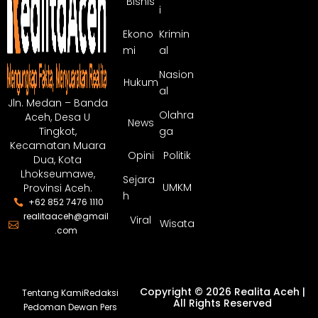
Bisnis
i
Ekono
Krimin
mi
al
Nasion
Hukum
al
Jln. Medan – Banda
Olahra
Aceh, Desa U
News
ga
Tingkot,
Kecamatan Muara
Opini
Politik
Dua, Kota
Lhokseumawe,
Sejara
UMKM
Provinsi Aceh.
h
+62 852 7476 1110
realitaaceh@gmail
Viral
Wisata
.com
Copyright © 2026 Realita Aceh |
Tentang Kami
Redaksi
All Rights Reserved
Pedoman Dewan Pers