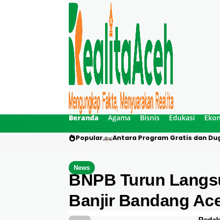
Beranda
Agama
Bisnis
Edukasi
Eko
Popular
Antara Program Gratis dan Dug
News
BNPB Turun Langs
Banjir Bandang Ace
Redak