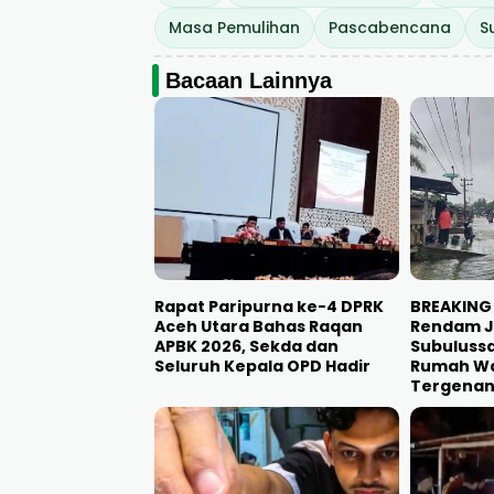
Masa Pemulihan
Pascabencana
S
Bacaan Lainnya
Rapat Paripurna ke-4 DPRK
BREAKING 
Aceh Utara Bahas Raqan
Rendam Ja
APBK 2026, Sekda dan
Subulussa
Seluruh Kepala OPD Hadir
Rumah Wa
Tergena