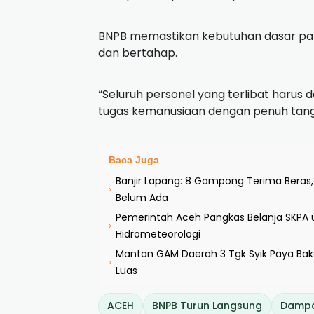
BNPB memastikan kebutuhan dasar par
dan bertahap.
“Seluruh personel yang terlibat haru
tugas kemanusiaan dengan penuh tang
Baca Juga
Banjir Lapang: 8 Gampong Terima Bera
›
Belum Ada
Pemerintah Aceh Pangkas Belanja SKPA 
›
Hidrometeorologi
Mantan GAM Daerah 3 Tgk Syik Paya Bako
›
Luas
ACEH
BNPB Turun Langsung
Dampa