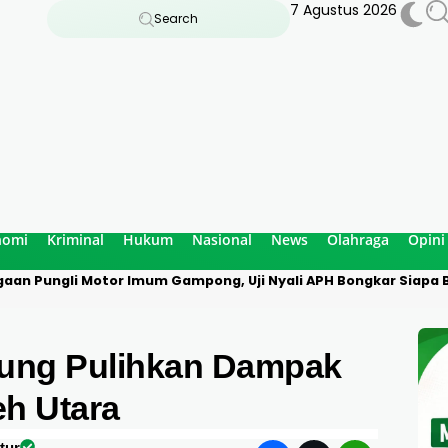
7 Agustus 2026
Search
nomi
Kriminal
Hukum
Nasional
News
Olahraga
Opini
aan Pungli Motor Imum Gampong, Uji Nyali APH Bongkar Siapa B
ung Pulihkan Dampak
h Utara
tur