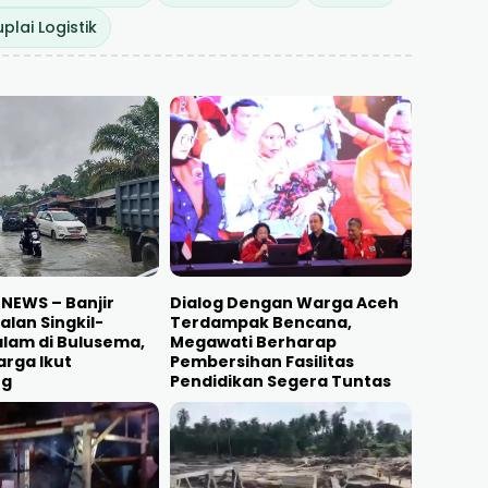
uplai Logistik
NEWS – Banjir
Dialog Dengan Warga Aceh
lan Singkil-
Terdampak Bencana,
lam di Bulusema,
Megawati Berharap
rga Ikut
Pembersihan Fasilitas
ng
Pendidikan Segera Tuntas