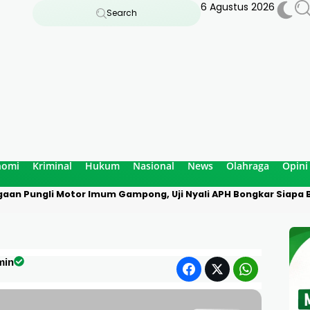
6 Agustus 2026
Search
nomi
Kriminal
Hukum
Nasional
News
Olahraga
Opini
aan Pungli Motor Imum Gampong, Uji Nyali APH Bongkar Siapa B
min