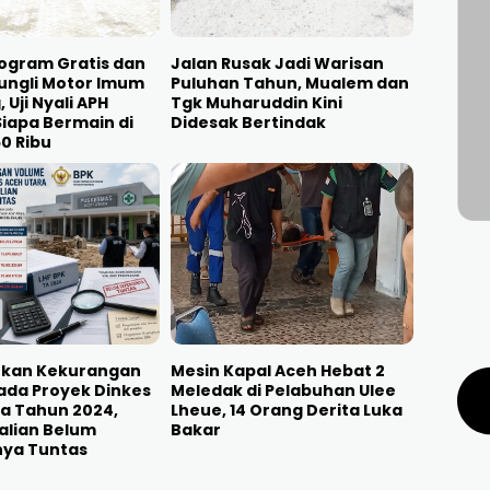
ogram Gratis dan
Jalan Rusak Jadi Warisan
ungli Motor Imum
Puluhan Tahun, Mualem dan
Uji Nyali APH
Tgk Muharuddin Kini
iapa Bermain di
Didesak Bertindak
50 Ribu
kan Kekurangan
Mesin Kapal Aceh Hebat 2
ada Proyek Dinkes
Meledak di Pelabuhan Ulee
a Tahun 2024,
Lheue, 14 Orang Derita Luka
lian Belum
Bakar
ya Tuntas