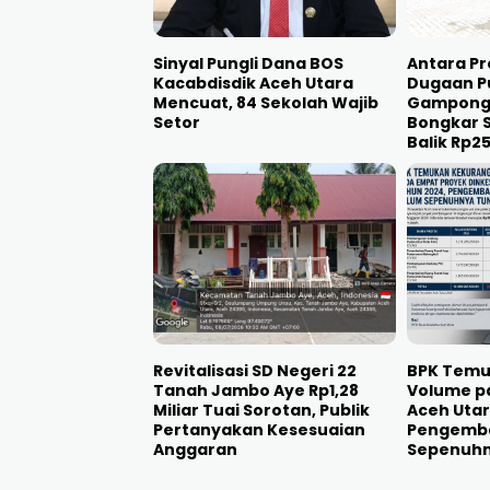
Sinyal Pungli Dana BOS
Antara Pr
Kacabdisdik Aceh Utara
Dugaan P
Mencuat, 84 Sekolah Wajib
Gampong, 
Setor
Bongkar S
Balik Rp2
Revitalisasi SD Negeri 22
BPK Temu
Tanah Jambo Aye Rp1,28
Volume p
Miliar Tuai Sorotan, Publik
Aceh Utar
Pertanyakan Kesesuaian
Pengemba
Anggaran
Sepenuhn