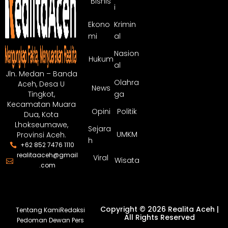
Bisnis
i
Ekono
Krimin
mi
al
Nasion
Hukum
al
Jln. Medan – Banda
Olahra
Aceh, Desa U
News
ga
Tingkot,
Kecamatan Muara
Opini
Politik
Dua, Kota
Lhokseumawe,
Sejara
UMKM
Provinsi Aceh.
h
+62 852 7476 1110
realitaaceh@gmail
Viral
Wisata
.com
Copyright © 2026 Realita Aceh |
Tentang Kami
Redaksi
All Rights Reserved
Pedoman Dewan Pers