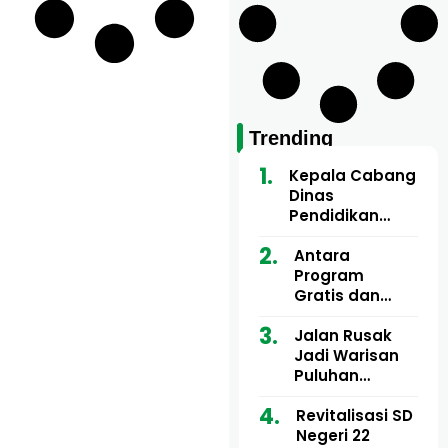
Trending
Kepala Cabang
Dinas
Pendidikan
Wilayah Aceh
Utara Buka
Antara
Pelatihan Deep
Program
Learning serta
Gratis dan
Kecerdasan
Dugaan Pungli
Artifisial bagi
Motor Imum
Jalan Rusak
Guru
Gampong, Uji
Jadi Warisan
Matematika
Nyali APH
Puluhan
Bongkar Siapa
Tahun, Mualem
Bermain di
dan Tgk
Revitalisasi SD
Balik Rp250
Muharuddin
Negeri 22