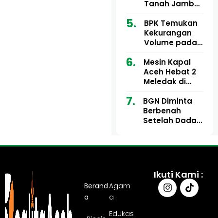
Ribu
Kini Didesak
Tanah Jambo
Bertindak
Aye Rp1,28
Miliar Tuai
BPK Temukan
Sorotan, Publik
Kekurangan
Pertanyakan
Volume pada
Kesesuaian
Proyek Dinkes
Mesin Kapal
Anggaran
Aceh Utara
Aceh Hebat 2
Tahun 2024,
Meledak di
Pengembalian
Pelabuhan
Belum
BGN Diminta
Ulee Lheue, 14
Sepenuhnya
Berbenah
Orang Derita
Tuntas
Setelah Dadan
Luka Bakar
Hindayana
Dicopot
Ikuti Kami :
Berand
Agam
a
a
Edukas