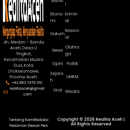
Bisnis
i
Ekono
Krimin
mi
al
Nasion
Hukum
al
Jln. Medan – Banda
Olahra
Aceh, Desa U
News
ga
Tingkot,
Kecamatan Muara
Opini
Politik
Dua, Kota
Lhokseumawe,
Sejara
UMKM
Provinsi Aceh.
h
+62 852 7476 1110
realitaaceh@gmail
Viral
Wisata
.com
Copyright © 2026 Realita Aceh |
Tentang Kami
Redaksi
All Rights Reserved
Pedoman Dewan Pers