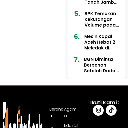
Ribu
Kini Didesak
Tanah Jambo
Bertindak
Aye Rp1,28
Miliar Tuai
BPK Temukan
Sorotan, Publik
Kekurangan
Pertanyakan
Volume pada
Kesesuaian
Proyek Dinkes
Mesin Kapal
Anggaran
Aceh Utara
Aceh Hebat 2
Tahun 2024,
Meledak di
Pengembalian
Pelabuhan
Belum
BGN Diminta
Ulee Lheue, 14
Sepenuhnya
Berbenah
Orang Derita
Tuntas
Setelah Dadan
Luka Bakar
Hindayana
Dicopot
Ikuti Kami :
Berand
Agam
a
a
Edukas