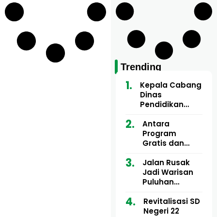
Trending
Kepala Cabang
Dinas
Pendidikan
Wilayah Aceh
Utara Buka
Antara
Pelatihan Deep
Program
Learning serta
Gratis dan
Kecerdasan
Dugaan Pungli
Artifisial bagi
Motor Imum
Jalan Rusak
Guru
Gampong, Uji
Jadi Warisan
Matematika
Nyali APH
Puluhan
Bongkar Siapa
Tahun, Mualem
Bermain di
dan Tgk
Revitalisasi SD
Balik Rp250
Muharuddin
Negeri 22