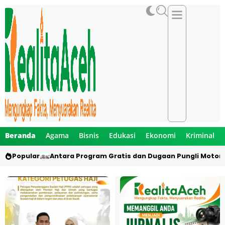
Beranda
Agama
Bisnis
Edukasi
Ekonomi
Kriminal
Popular
Antara Program Gratis dan Dugaan Pungli Motor 