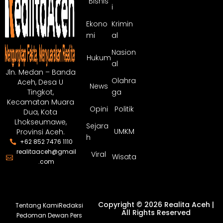
Bisnis
i
Ekono
Krimin
mi
al
Nasion
Hukum
al
Jln. Medan – Banda
Olahra
Aceh, Desa U
News
ga
Tingkot,
Kecamatan Muara
Opini
Politik
Dua, Kota
Lhokseumawe,
Sejara
UMKM
Provinsi Aceh.
h
+62 852 7476 1110
realitaaceh@gmail
Viral
Wisata
.com
Copyright © 2026 Realita Aceh |
Tentang Kami
Redaksi
All Rights Reserved
Pedoman Dewan Pers