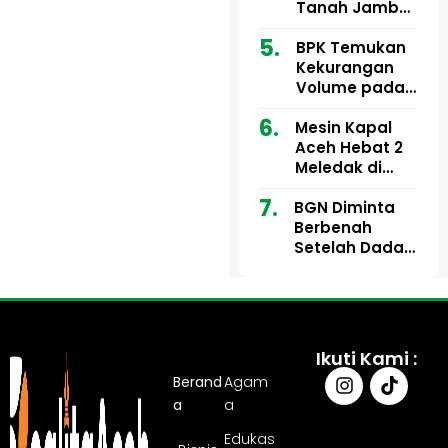
Ribu
Kini Didesak
Tanah Jambo
Bertindak
Aye Rp1,28
Miliar Tuai
BPK Temukan
Sorotan, Publik
Kekurangan
Pertanyakan
Volume pada
Kesesuaian
Proyek Dinkes
Mesin Kapal
Anggaran
Aceh Utara
Aceh Hebat 2
Tahun 2024,
Meledak di
Pengembalian
Pelabuhan
Belum
BGN Diminta
Ulee Lheue, 14
Sepenuhnya
Berbenah
Orang Derita
Tuntas
Setelah Dadan
Luka Bakar
Hindayana
Dicopot
Ikuti Kami :
Berand
Agam
a
a
Edukas