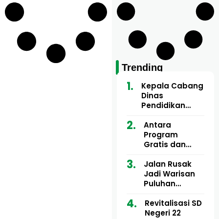
Trending
Kepala Cabang
Dinas
Pendidikan
Wilayah Aceh
Utara Buka
Antara
Pelatihan Deep
Program
Learning serta
Gratis dan
Kecerdasan
Dugaan Pungli
Artifisial bagi
Motor Imum
Jalan Rusak
Guru
Gampong, Uji
Jadi Warisan
Matematika
Nyali APH
Puluhan
Bongkar Siapa
Tahun, Mualem
Bermain di
dan Tgk
Revitalisasi SD
Balik Rp250
Muharuddin
Negeri 22